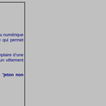
enu numérique
e qui permet
mplaire d’une
 un vêtement
 "
jeton non