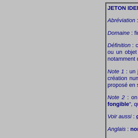
JETON IDE
Abréviation
Domaine
: f
Définition
: 
ou un objet
notamment de
Note 1
: un 
création nu
proposé en s
Note 2
: on 
fongible
", 
Voir aussi
:
Anglais
:
no