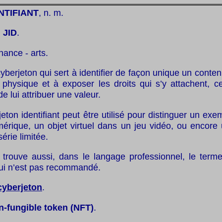
NTIFIANT
, n. m.
:
JID
.
inance - arts.
cyberjeton qui sert à identifier de façon unique un cont
 physique et à exposer les droits qui s’y attachent, c
 lui attribuer une valeur.
jeton identifiant peut être utilisé pour distinguer un exe
mérique, un objet virtuel dans un jeu vidéo, ou encore
érie limitée.
trouve aussi, dans le langage professionnel, le terme
qui n’est pas recommandé.
cyberjeton
.
n-fungible token (NFT)
.