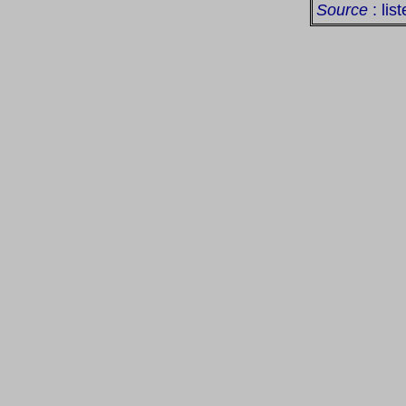
Source
: lis