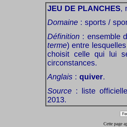
JEU DE PLANCHES
, 
Domaine
: sports / spor
Définition
: ensemble 
terme
) entre lesquelle
choisit celle qui lui
circonstances.
Anglais
:
quiver
.
Source
: liste officie
2013.
Cette page app