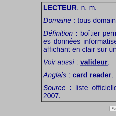
LECTEUR
, n. m.
Domaine
: tous domain
Définition
: boîtier perm
es données informatis
affichant en clair sur u
Voir aussi
:
valideur
.
Anglais
:
card reader
.
Source
: liste officie
2007.