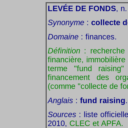
LEVÉE DE FONDS
, n.
Synonyme
:
collecte 
Domaine
: finances.
Définition
: recherche 
financière, immobilière
terme "fund raising"
financement des org
(comme "collecte de fo
Anglais
:
fund raising
.
Sources
: liste officie
2010,
CLEC et APFA.