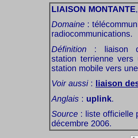
LIAISON MONTANTE
Domaine
: télécommuni
radiocommunications.
Définition
: liaison d
station terrienne vers
station mobile vers une
Voir aussi
:
liaison d
Anglais
:
uplink
.
Source
: liste officiell
décembre 2006.