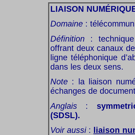
LIAISON NUMÉRIQU
Domaine
: télécommuni
Définition
: technique
offrant deux canaux de
ligne téléphonique d’a
dans les deux sens.
Note
: la liaison num
échanges de document
Anglais
:
symmetri
(SDSL).
Voir aussi
:
liaison n