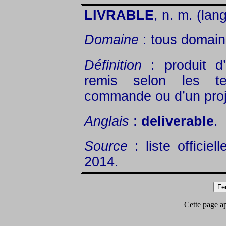
LIVRABLE
, n. m. (lan
Domaine
: tous domain
Définition
: produit d’
remis selon les te
commande ou d’un proj
Anglais
:
deliverable
.
Source
: liste officiel
2014.
Cette page app