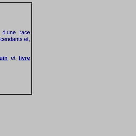
s d’une race
cendants et,
uin
et
livre