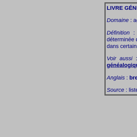
LIVRE GÉ
Domaine
: a
Définition
: 
déterminée 
dans certain
Voir aussi
généalogiq
Anglais
:
br
Source
: lis