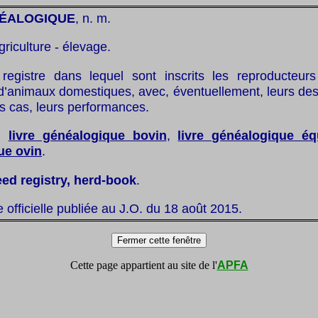
NÉALOGIQUE
, n. m.
griculture - élevage.
registre dans lequel sont inscrits les reproducteur
d’animaux domestiques, avec, éventuellement, leurs des
s cas, leurs performances.
:
livre généalogique bovin
,
livre généalogique éq
ue ovin
.
eed registry, herd-book
.
te officielle publiée au J.O. du 18 août 2015.
Cette page appartient au site de l'
APFA