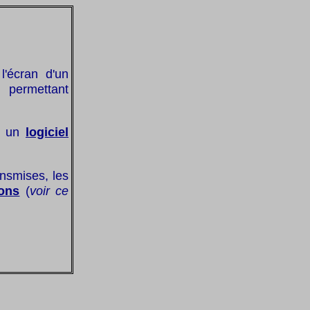
l'écran d'un
 permettant
 à un
logiciel
ansmises, les
ions
(
voir ce