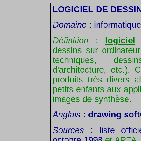
LOGICIEL DE DESSI
Domaine
: informatique
Définition
:
logiciel
p
dessins sur ordinateur
techniques, dessin
d'architecture, etc.).
produits très divers al
petits enfants aux appl
images de synthèse.
Anglais
:
drawing sof
Sources
: liste offic
octobre 1998
et APFA.