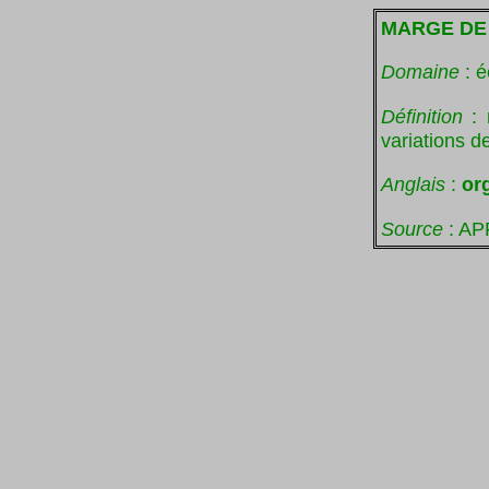
MARGE D
Domaine
: 
Définition
:
variations 
Anglais
:
or
Source
: AP