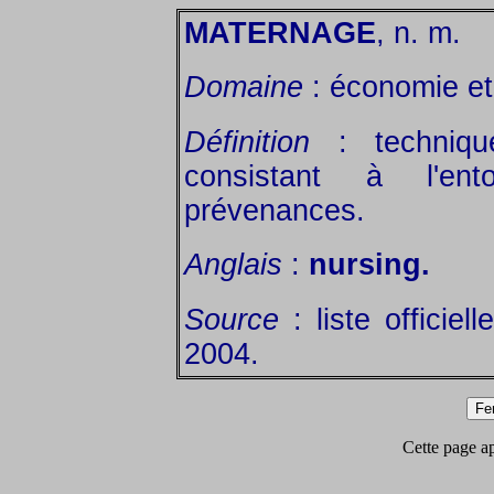
MATERNAGE
, n. m.
Domaine
: économie et 
Définition
: technique
consistant à l'ent
prévenances.
Anglais
:
nursing.
Source
: liste officie
2004.
Cette page app