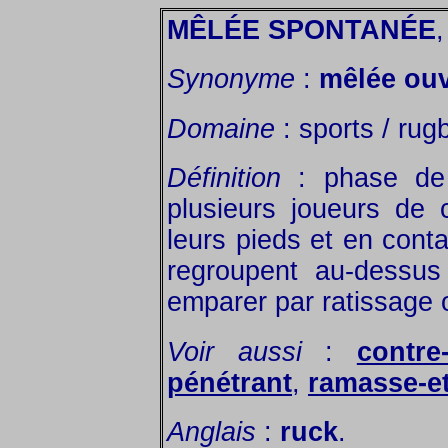
MÊLÉE SPONTANÉE
,
Synonyme
:
mêlée ouv
Domaine
: sports / rug
Définition
: phase de 
plusieurs joueurs de
leurs pieds et en conta
regroupent au-dessus
emparer par ratissage 
Voir aussi
:
contre
pénétrant
,
ramasse-et
Anglais
:
ruck
.