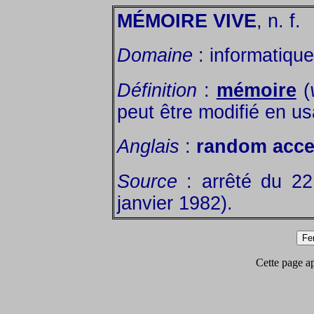
MÉMOIRE VIVE
, n. f.
Domaine
: informatique
Définition
:
mémoire
(
peut être modifié en u
Anglais
:
random acc
Source
: arrêté du 2
janvier 1982).
Cette page app