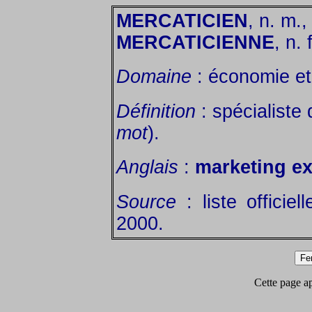
MERCATICIEN
, n. m.,
MERCATICIENNE
, n. f
Domaine
: économie et 
Définition
: spécialiste
mot
).
Anglais
:
marketing ex
Source
: liste officie
2000.
Cette page app