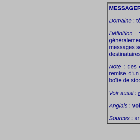
MESSAGER
Domaine
: t
Définition
: 
généralement
messages son
destinataire
Note
: des e
remise d'un
boîte de sto
Voir aussi
:
Anglais
:
vo
Sources
: ar