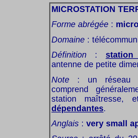
MICROSTATION TER
Forme abrégée
:
micro
Domaine
: télécommuni
Définition
:
station
antenne de petite dime
Note
: un réseau de
comprend générale
station maîtresse,
dépendantes
.
Anglais
:
very small a