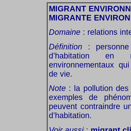
MIGRANT ENVIRON
MIGRANTE ENVIRO
Domaine
: relations in
Définition
: personne 
d’habitation en
environnementaux qui
de vie.
Note
: la pollution de
exemples de phénom
peuvent contraindre un
d’habitation.
Voir aussi
:
migrant cl