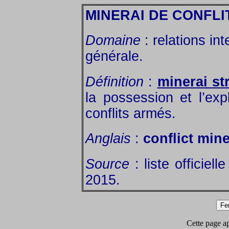
MINERAI DE CONFLI
Domaine
: relations in
générale.
Définition
:
minerai st
la possession et l’expl
conflits armés.
Anglais
:
conflict mine
Source
: liste officiel
2015.
Cette page app