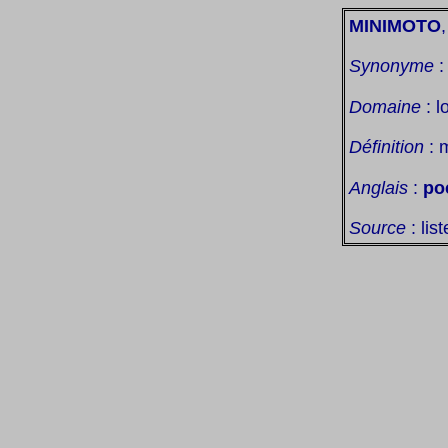
MINIMOTO
,
Synonyme
Domaine
: l
Définition
: m
Anglais
:
po
Source
: lis