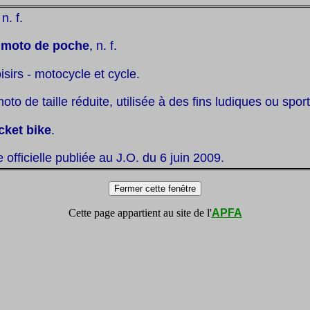
 n. f.
:
moto de poche
, n. f.
oisirs - motocycle et cycle.
oto de taille réduite, utilisée à des fins ludiques ou sport
cket bike
.
te officielle publiée au J.O. du 6 juin 2009.
Cette page appartient au site de l'
APFA