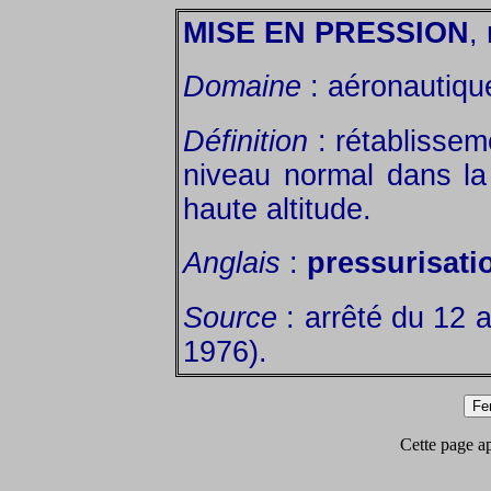
MISE EN PRESSION
, 
Domaine
: aéronautiqu
Définition
: rétablisseme
niveau normal dans la
haute altitude.
Anglais
:
pressurisati
Source
: arrêté du 12 
1976).
Cette page app