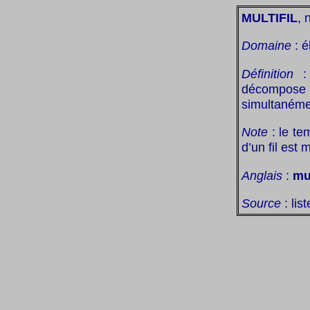
MULTIFIL
, 
Domaine
: é
Définition
: 
décompose 
simultanéme
Note
: le te
d’un fil est 
Anglais
:
mu
Source
: lis