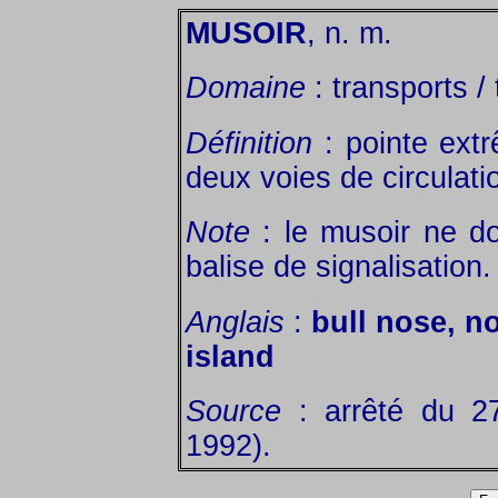
MUSOIR
, n. m.
Domaine
: transports / 
Définition
: pointe extr
deux voies de circulat
Note
: le musoir ne do
balise de signalisation.
Anglais
:
bull nose, n
island
Source
: arrêté du 2
1992).