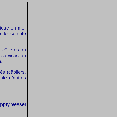
nique en mer
ur le compte
s côtières ou
 services en
e.
és (câbliers,
nte d’autres
pply vessel