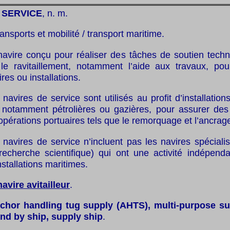
 SERVICE
, n. m.
ransports et mobilité / transport maritime.
navire conçu pour réaliser des tâches de soutien tech
le ravitaillement, notamment l’aide aux travaux, po
res ou installations.
 navires de service sont utilisés au profit d’installation
, notamment pétrolières ou gazières, pour assurer des
pérations portuaires tels que le remorquage et l’ancrag
 navires de service n’incluent pas les navires spécialis
recherche scientifique) qui ont une activité indépenda
nstallations maritimes.
navire avitailleur
.
chor handling tug supply (AHTS), multi-purpose su
nd by ship, supply ship
.