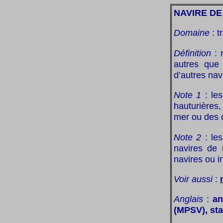
NAVIRE DE
Domaine
: t
Définition
: 
autres que 
d’autres navi
Note 1
: les
hauturières
mer ou des o
Note 2
: les
navires de 
navires ou i
Voir aussi
:
Anglais
:
an
(MPSV), sta