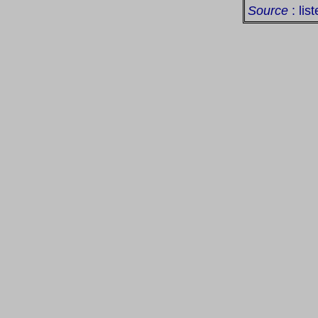
Source
: lis