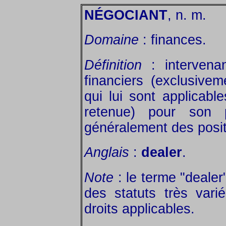
NÉGOCIANT
, n. m.
Domaine
: finances.
Définition
: intervena
financiers (exclusive
qui lui sont applicable
retenue) pour son 
généralement des posi
Anglais
:
dealer
.
Note
: le terme "dealer
des statuts très vari
droits applicables.