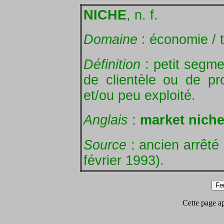
NICHE
, n. f.
Domaine
: économie / 
Définition
: petit segme
de clientèle ou de pr
et/ou peu exploité.
Anglais
:
market nich
Source
: ancien arrêté 
février 1993).
Cette page app