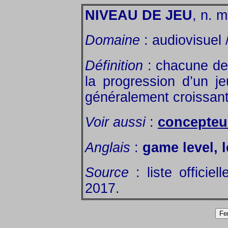
NIVEAU DE JEU
, n. m
Domaine
: audiovisuel 
Définition
: chacune des
la progression d’un jeu
généralement croissant
Voir aussi
:
concepteur
Anglais
:
game level, l
Source
: liste officiel
2017.