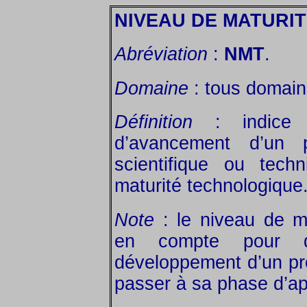
NIVEAU DE MATURI
Abréviation
:
NMT
.
Domaine
: tous domain
Définition
: indice ch
d’avancement d’un p
scientifique ou tech
maturité technologique
Note
: le niveau de ma
en compte pour d
développement d’un pro
passer à sa phase d’ap