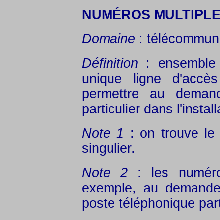
NUMÉROS MULTIPL
Domaine
: télécommuni
Définition
: ensemble 
unique ligne d'ac
permettre au demande
particulier dans l'insta
Note 1
: on trouve le
singulier.
Note 2
: les numéros
exemple, au demandeu
poste téléphonique part