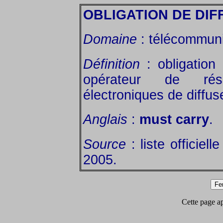
OBLIGATION DE DIF
Domaine
: télécommuni
Définition
: obligation
opérateur de rés
électroniques de diffus
Anglais
:
must carry
.
Source
: liste officiel
2005.
Cette page app