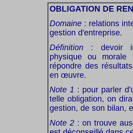
OBLIGATION DE RE
Domaine
: relations in
gestion d'entreprise.
Définition
: devoir i
physique ou morale 
répondre des résultat
en œuvre.
Note 1
: pour parler d
telle obligation, on di
gestion, de son bilan, e
Note 2
: on trouve auss
est déconseillé dans c