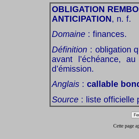
OBLIGATION REMB
ANTICIPATION
, n. f.
Domaine
: finances.
Définition
: obligation 
avant l’échéance, au 
d’émission.
Anglais
:
callable bon
Source
: liste officiell
Cette page app