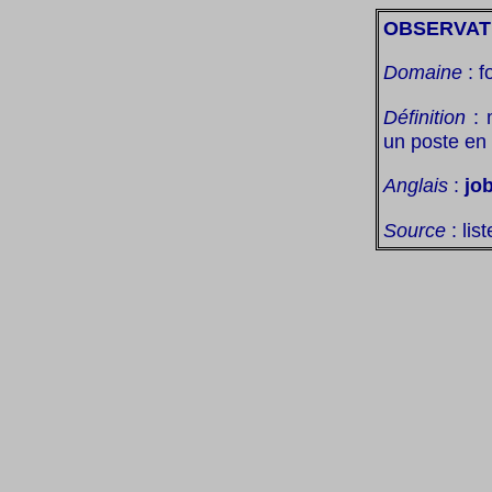
OBSERVAT
Domaine
: f
Définition
: 
un poste en
Anglais
:
jo
Source
: lis