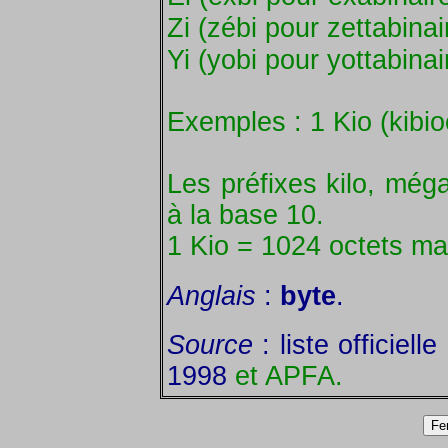
Zi (zébi pour zettabinai
Yi (yobi pour yottabinai
Exemples : 1 Kio (kibioc
Les préfixes kilo, méga
à la base 10.
1 Kio = 1024 octets ma
Anglais
:
byte
.
Source
: liste officiel
1998
et APFA.