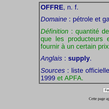
OFFRE
, n. f.
Domaine
: pétrole et g
Définition
: quantité de
que les producteurs 
fournir à un certain pr
Anglais
:
supply
.
Sources
: liste officie
1999
et APFA.
Cette page app