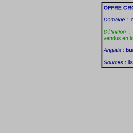
OFFRE GR
Domaine
: i
Définition
: 
vendus en lo
Anglais
:
bu
Sources
: li