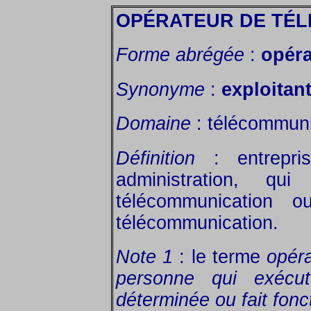
OPÉRATEUR DE TÉ
Forme abrégée
:
opéra
Synonyme
:
exploitan
Domaine
: télécommunic
Définition
: entrepri
administration, q
télécommunication o
télécommunication.
Note 1
: le terme
opér
personne qui exécut
déterminée ou fait fonc