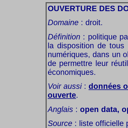
OUVERTURE DES D
Domaine
: droit.
Définition
: politique p
la disposition de tou
numériques, dans un ob
de permettre leur réuti
économiques.
Voir aussi
:
données o
ouverte
.
Anglais
:
open data, o
Source
: liste officiell