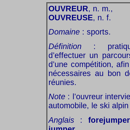
OUVREUR
, n. m.,
OUVREUSE
, n. f.
Domaine
: sports.
Définition
: pratiqua
d’effectuer un parcou
d’une compétition, afin
nécessaires au bon d
réunies.
Note
: l’ouvreur interv
automobile, le ski alpin
Anglais
:
forejumper
jumper
.