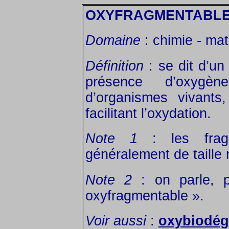
OXYFRAGMENTABL
Domaine
: chimie - mat
Définition
: se dit d’un
présence d’oxygèn
d’organismes vivants,
facilitant l’oxydation.
Note 1
: les fragm
généralement de taille
Note 2
: on parle, p
oxyfragmentable ».
Voir aussi
:
oxybiodég