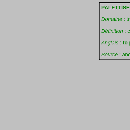
PALETTISE
Domaine
: t
Définition
: 
Anglais
:
to 
Source
: anc