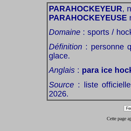
PARAHOCKEYEUR
, 
PARAHOCKEYEUSE
n
Domaine
: sports / hoc
Définition
: personne q
glace.
Anglais
:
para ice hoc
Source
: liste officiel
2026.
Cette page app