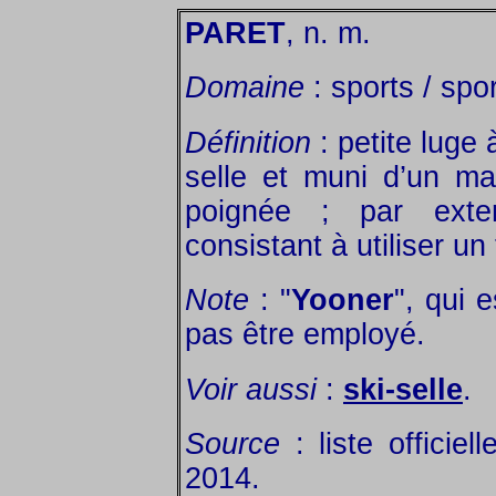
PARET
, n. m.
Domaine
: sports / spor
Définition
: petite luge
selle et muni d’un ma
poignée ; par exten
consistant à utiliser un 
Note
: "
Yooner
", qui 
pas être employé.
Voir aussi
:
ski-selle
.
Source
: liste officie
2014.