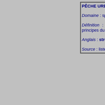
PÊCHE UR
Domaine
: s
Définition
: 
principes d
Anglais
:
str
Source
: lis