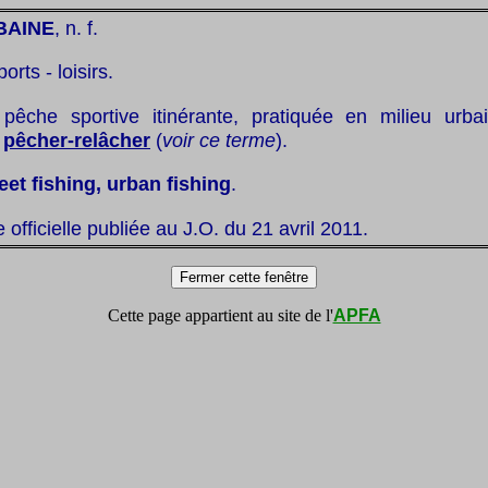
BAINE
, n. f.
ports - loisirs.
pêche sportive itinérante, pratiquée en milieu urba
u
pêcher-relâcher
(
voir ce terme
).
eet fishing, urban fishing
.
te officielle publiée au J.O. du 21 avril 2011.
Cette page appartient au site de l'
APFA