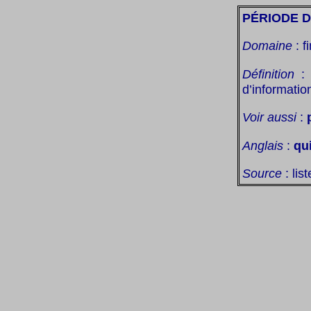
PÉRIODE D
Domaine
: f
Définition
: 
d’informatio
Voir aussi
:
Anglais
:
qu
Source
: lis