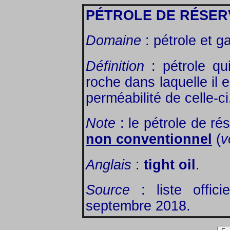
PÉTROLE DE RÉSER
Domaine
: pétrole et g
Définition
: pétrole qui
roche dans laquelle il e
perméabilité de celle-ci
Note
: le pétrole de r
non conventionnel
(
v
Anglais
:
tight oil
.
Source
: liste offic
septembre 2018.