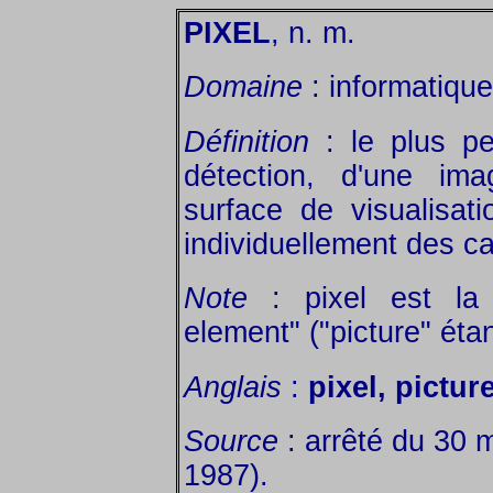
PIXEL
, n. m.
Domaine
: informatique
Définition
: le plus pe
détection, d'une ima
surface de visualisat
individuellement des ca
Note
: pixel est la 
element" ("picture" éta
Anglais
:
pixel, pictur
Source
: arrêté du 30 
1987).