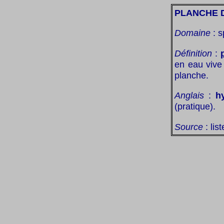
PLANCHE D
Domaine
: s
Définition
:
en eau vive 
planche.
Anglais
:
h
(pratique).
Source
: lis