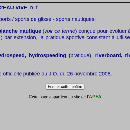
'EAU VIVE
, n. f.
ports / sports de glisse - sports nautiques.
planche nautique
(
voir ce terme
) conçue pour évoluer à
; par extension, la pratique sportive consistant à utilis
ydrospeed, hydrospeeding
(pratique),
riverboard, r
te officielle publiée au J.O. du 26 novembre 2008.
Cette page appartient au site de l'
APFA