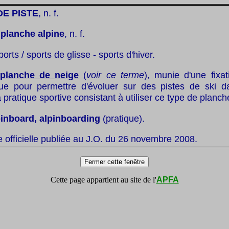
E PISTE
, n. f.
:
planche alpine
, n. f.
ports / sports de glisse - sports d'hiver.
planche de neige
(
voir ce terme
), munie d'une fixat
ue pour permettre d'évoluer sur des pistes de ski 
a pratique sportive consistant à utiliser ce type de planch
pinboard, alpinboarding
(pratique).
te officielle publiée au J.O. du 26 novembre 2008.
Cette page appartient au site de l'
APFA