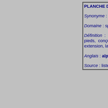
PLANCHE D
Synonyme
Domaine
: s
Définition
:
pieds, conç
extension, l
Anglais
:
al
Source
: lis