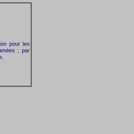
ion pour les
damées ; par
e.