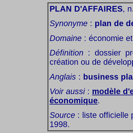
PLAN D'AFFAIRES
, n
Synonyme
:
plan de 
Domaine
: économie et
Définition
: dossier pr
création ou de dévelop
Anglais
:
business pl
Voir aussi
:
modèle d'e
économique
.
Source
: liste officiell
1998.